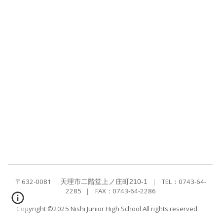
〒632-0081
｜
TEL
：
0743-64-
天理市二階堂上ノ庄町210-1
2285
｜ FAX：
0743-64-2286
Copyright ©2025
Nishi
Junior High School All rights reserved.